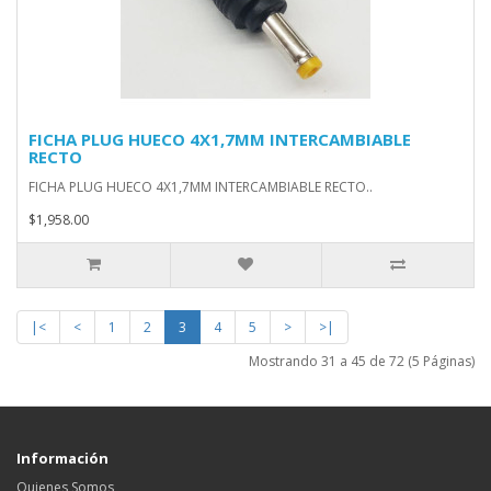
FICHA PLUG HUECO 4X1,7MM INTERCAMBIABLE
RECTO
FICHA PLUG HUECO 4X1,7MM INTERCAMBIABLE RECTO..
$1,958.00
|<
<
1
2
3
4
5
>
>|
Mostrando 31 a 45 de 72 (5 Páginas)
Información
Quienes Somos