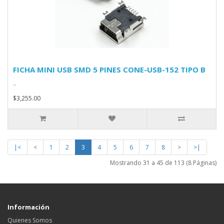
FICHA MINI USB SMD 5 PINES CONE-USB-152 TIPO B
..
$3,255.00
|<
<
1
2
3
4
5
6
7
8
>
>|
Mostrando 31 a 45 de 113 (8 Páginas)
Información
Quienes Somos