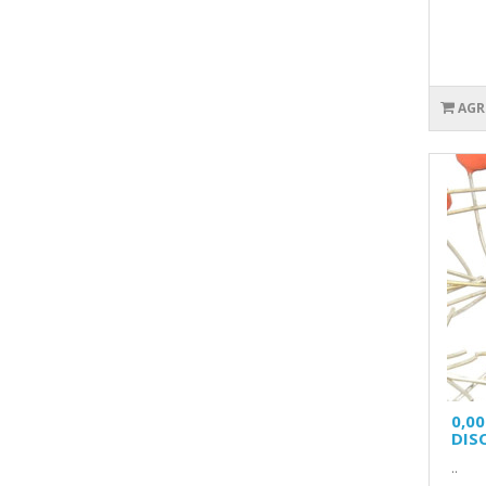
AGR
0,0
DIS
..