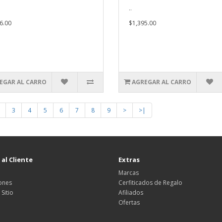
..
6.00
$1,395.00
EGAR AL CARRO
AGREGAR AL CARRO
3
4
5
6
7
8
9
>
>|
 al Cliente
Extras
Marcas
ones
Cerfiticados de Regalo
Sitio
Afiliados
Ofertas