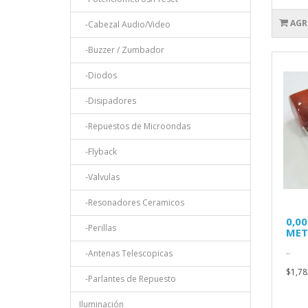
AGR
-Cabezal Audio/Video
-Buzzer / Zumbador
-Diodos
-Disipadores
-Repuestos de Microondas
-Flyback
-Valvulas
-Resonadores Ceramicos
0,0
-Perillas
MET
..
-Antenas Telescopicas
$1,78
-Parlantes de Repuesto
Iluminación