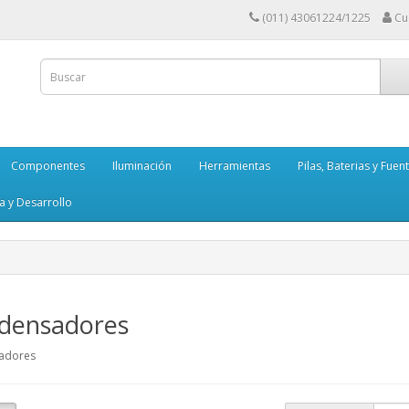
(011) 43061224/1225
Cu
Componentes
Iluminación
Herramientas
Pilas, Baterias y Fuen
a y Desarrollo
densadores
adores