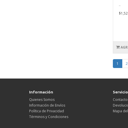
..
$1,52
AGR
1
2
Información
Servicio
Quienes Somos
Contacto
Información de Envíos
Devoluci
Política de Privacidad
Mapa del 
Términos y Condiciones