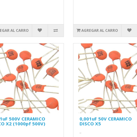
EGAR AL CARRO
AGREGAR AL CARRO
01uF 500V CERAMICO
0,001uF 50V CERAMICO
CO X2 (1000pf 500V)
DISCO X5
..