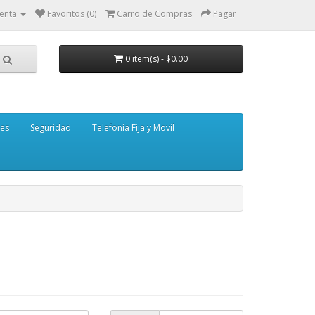
enta
Favoritos (0)
Carro de Compras
Pagar
0 item(s) - $0.00
tes
Seguridad
Telefonía Fija y Movil