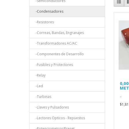
-Semiconductores
-Condensadores
-Resistores
-Correas, Bandas, Engranajes
-Transformadores AC/AC
-Componentes de Desarrollo
-Fusibles y Protectores
-Relay
0,0
-Led
MET
..
-Turbinas
$1,81
-Llaves y Pulsadores
-Lectores Opticos - Repuestos
-Potenciometros/Preset