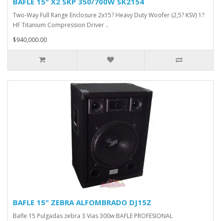
BAFLE 15" X2 SKP 350/700W SK2154
Two-Way Full Range Enclosure 2x15? Heavy Duty Woofer (2,5? KSV) 1?
HF Titanium Compression Driver ..
$940,000.00
BAFLE 15" ZEBRA ALFOMBRADO DJ15Z
Bafle 15 Pulgadas zebra 3 Vias 300w BAFLE PROFESIONAL